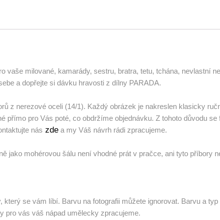
aše milované, kamarády, sestru, bratra, tetu, tchána, nevlastní neteř,
ebe a dopřejte si dávku hravosti z dílny PARADA.
orů z nerezové oceli (14/1). Každý obrázek je nakreslen klasicky ručn
né přímo pro Vás poté, co obdržíme objednávku. Z tohoto důvodu se fin
zde
ontaktujte nás
a my Váš návrh rádi zpracujeme.
jně jako mohérovou šálu není vhodné prát v pračce, ani tyto příbor
terý se vám líbí. Barvu na fotografii můžete ignorovat. Barvu a typ p
 my pro vás váš nápad umělecky zpracujeme.