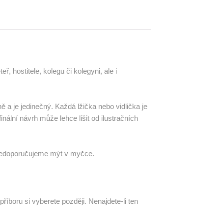
 hostitele, kolegu či kolegyni, ale i
ě a je jedinečný. Každá lžička nebo vidlička je
ální návrh může lehce lišit od ilustračních
y nedoporučujeme mýt v myčce.
říboru si vyberete později. Nenajdete-li ten