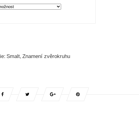
Smalt
Znamení zvěrokruhu
ie:
,